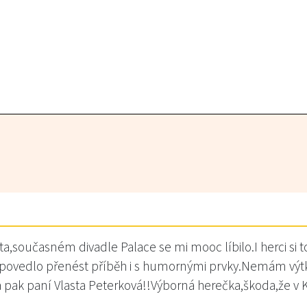
a,současném divadle Palace se mi mooc líbilo.I herci si t
 povedlo přenést příběh i s humornými prvky.Nemám výtky.
 a pak paní Vlasta Peterková!!Výborná herečka,škoda,že v K