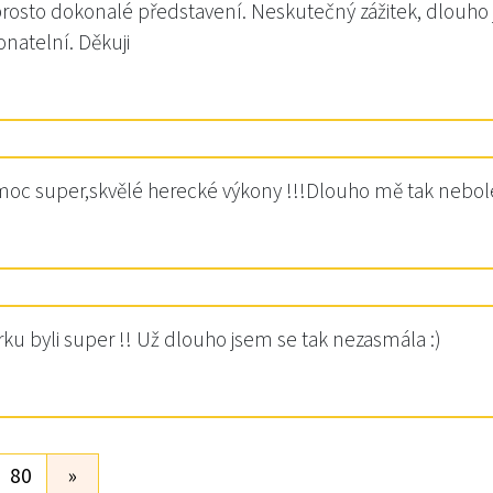
naprosto dokonalé představení. Neskutečný zážitek, dlouh
natelní. Děkuji
 moc super,skvělé herecké výkony !!!Dlouho mě tak nebole
ku byli super !! Už dlouho jsem se tak nezasmála :)
80
»