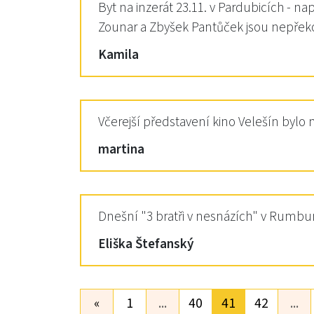
Byt na inzerát 23.11. v Pardubicích - 
Zounar a Zbyšek Pantůček jsou nepřeko
Kamila
Včerejší představení kino Velešín bylo
martina
Dnešní "3 bratři v nesnázích" v Rumbur
Eliška Štefanský
«
1
...
40
41
42
...