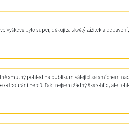
 ve Vyškově bylo super, děkuji za skvělý zážitek a pobaven
řitelně smutný pohled na publikum válející se smíchem nad
y se odbourání herců. Fakt nejsem žádný škarohlíd, ale to