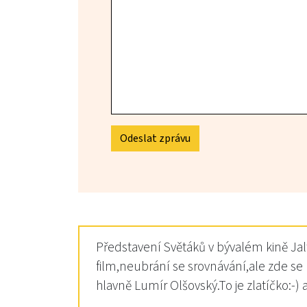
Odeslat zprávu
Představení Světáků v bývalém kině Jalt
film,neubrání se srovnávání,ale zde se
hlavně Lumír Olšovský.To je zlatíčko:-)