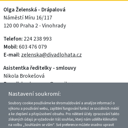
Olga Želenská - Drápalová
Náměstí Míru 16/117
120 00 Praha 2 - Vinohrady
Telefon:
224 238 993
Mobil:
603 476 079
E-mail:
zelenska@divadlohata.cz
Asistentka ředitelky - smlouvy
Nikola Brokešová
E-mail:
brokesovan@gmail.com
Nastavení soukromí:
IČO:
66052858
Soubory cookie používáme ke shromažďování a analýze informací o
DIČ:
CZ6062201112
výkonu a používání webu, zajištění fungování funkcí ze sociálních médií
a ke zlepšení a přizpůsobení obsahu. Pro některé účely zpracování takto
získaných údajů je vyžadován Váš souhlas, který nám udělíte kliknutím
2026 © Divadelní společnost Háta
na volbu „Souhlasím se vším“. Své preference můžete snadno upravit