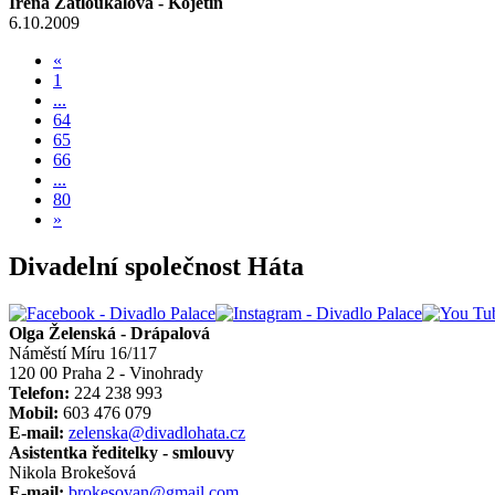
Irena Zatloukalová - Kojetín
6.10.2009
«
1
...
64
65
66
...
80
»
Divadelní společnost Háta
Olga Želenská - Drápalová
Náměstí Míru 16/117
120 00 Praha 2 - Vinohrady
Telefon:
224 238 993
Mobil:
603 476 079
E-mail:
zelenska@divadlohata.cz
Asistentka ředitelky - smlouvy
Nikola Brokešová
E-mail:
brokesovan@gmail.com