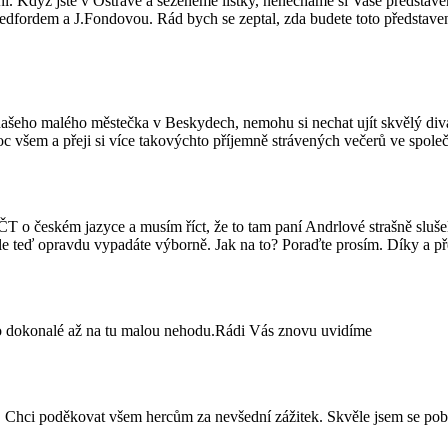
í. Když jste v Ostravě a seženeme lístky, nenecháme si Vaše představe
edfordem a J.Fondovou. Rád bych se zeptal, zda budete toto představe
ašeho malého městečka v Beskydech, nemohu si nechat ujít skvělý divad
 všem a přeji si více takovýchto příjemně strávených večerů ve společn
o českém jazyce a musím říct, že to tam paní Andrlové strašně slušelo.
ale teď opravdu vypadáte výborně. Jak na to? Poraďte prosím. Díky a př
to dokonalé až na tu malou nehodu.Rádi Vás znovu uvidíme
". Chci poděkovat všem hercům za nevšední zážitek. Skvěle jsem se po