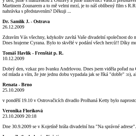
ý den, jsme s manželkou z Ostravy a jsme milovníci Vašich představen
Martinem Zounarem a to mě velmi mrzí, je to náš oblíbený film s R.R
nahrávka s představením? Děkuji ...
Dr. Samlík J. - Ostrava
26.12.2009
Zdravím Vás všechny, kdykoliv zavítá Vaše divadelní společnost do n
Dnes hrajeme Cyrana. Bylo to skvělé v podání všech herců!! Díky moc
Tomáš Havlík - Frenštát p. R.
10.12.2009
Dobrý den, vzkaz pro Ivanku Andrlovou. Dnes jsem viděla pořad na ČT 
od mlada a vím, že jste jednu dobu vypadala jak se říká "dobře" :o), 
Renata - Brno
25.10.2009
v pondělí 19.10 v Ostrovačicích divadlo Prolhaná Ketty bylo napros
Veronika Floríková
23.10.2009 20:18
Dne 30.9.2009 se v Kojetíně hrála divadelní hra "Na správné adrese