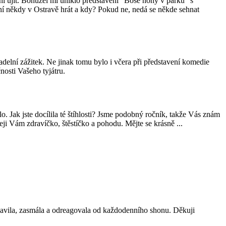
ní ujít. Bohužel mi uniklo představení "Bosé nohy v parku" s
ní někdy v Ostravě hrát a kdy? Pokud ne, nedá se někde sehnat
elní zážitek. Ne jinak tomu bylo i včera při představení komedie
osti Vašeho tyjátru.
 Jak jste docílila té štíhlosti? Jsme podobný ročník, takže Vás znám
eji Vám zdravíčko, štěstíčko a pohodu. Mějte se krásně ...
bavila, zasmála a odreagovala od každodenního shonu. Děkuji