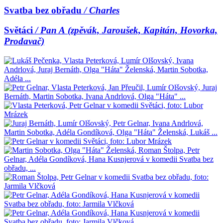
Svatba bez obřadu
/ Charles
Světáci
/ Pan A (zpěvák, Jaroušek, Kapitán, Hovorka,
Prodavač)