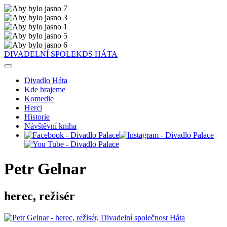
DIVADELNÍ SPOLEK
DS
HÁTA
Divadlo Háta
Kde hrajeme
Komedie
Herci
Historie
Návštěvní kniha
Petr Gelnar
herec, režisér