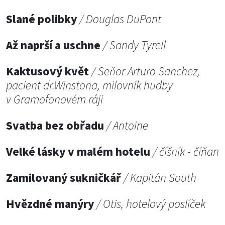
Slané polibky
/ Douglas DuPont
Až naprší a uschne
/ Sandy Tyrell
Kaktusový květ
/ Seňor Arturo Sanchez,
pacient dr.Winstona, milovník hudby
v Gramofonovém ráji
Svatba bez obřadu
/ Antoine
Velké lásky v malém hotelu
/ číšník - číňan
Zamilovaný sukničkář
/ Kapitán South
Hvězdné manýry
/ Otis, hotelový poslíček