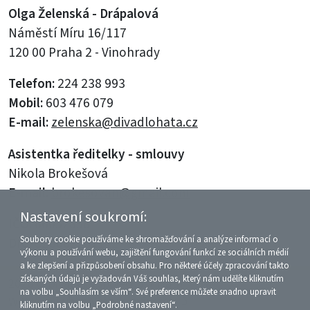
Olga Želenská - Drápalová
Náměstí Míru 16/117
120 00 Praha 2 - Vinohrady
Telefon:
224 238 993
Mobil:
603 476 079
E-mail:
zelenska@divadlohata.cz
Asistentka ředitelky - smlouvy
Nikola Brokešová
E-mail:
brokesovan@gmail.com
Nastavení soukromí:
IČO:
66052858
Soubory cookie používáme ke shromažďování a analýze informací o
DIČ:
CZ6062201112
výkonu a používání webu, zajištění fungování funkcí ze sociálních médií
a ke zlepšení a přizpůsobení obsahu. Pro některé účely zpracování takto
získaných údajů je vyžadován Váš souhlas, který nám udělíte kliknutím
2026 © Divadelní společnost Háta
na volbu „Souhlasím se vším“. Své preference můžete snadno upravit
WWW:
kliknutím na volbu „Podrobné nastavení“.