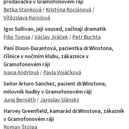
prodavačka v Gramofonovém ráji
Betka Stanková
/
Kristýna Kociánová
/
Vítězslava Karolová
Igor Sullivan, její soused, začínají dramatik
Filip Tomsa
/
Václav Jiráček
/
Petr Buchta
Paní Dixon-Durantová, pacientka dr.Winstona,
číšnice v nočmím klubu, zákaznice v
Gramofonovém ráji
Ivana Andrlová
/
Pavla Vojáčková
Seňor Arturo Sanchez, pacient dr.Winstona,
milovník hudby v Gramofonovém ráji
Juraj Bernáth
/
Jaroslav Slánský
Harvey Greenfield, kamarád dr.Winstona, zákazník
v Gramofonovém ráji
Roman Štolpa