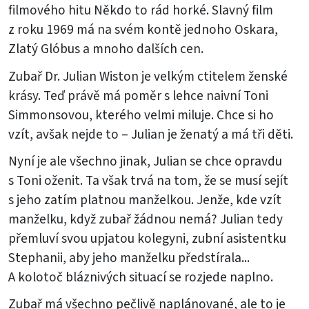
filmového hitu Někdo to rád horké. Slavný film
z roku 1969 má na svém kontě jednoho Oskara,
Zlatý Glóbus a mnoho dalších cen.
Zubař Dr. Julian Wiston je velkým ctitelem ženské
krásy. Teď právě má poměr s lehce naivní Toni
Simmonsovou, kterého velmi miluje. Chce si ho
vzít, avšak nejde to – Julian je ženatý a má tři děti.
Nyní je ale všechno jinak, Julian se chce opravdu
s Toni oženit. Ta však trvá na tom, že se musí sejít
s jeho zatím platnou manželkou. Jenže, kde vzít
manželku, když zubař žádnou nemá? Julian tedy
přemluví svou upjatou kolegyni, zubní asistentku
Stephanii, aby jeho manželku předstírala...
A kolotoč bláznivých situací se rozjede naplno.
Zubař má všechno pečlivě naplánované, ale to je