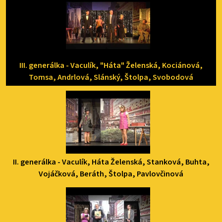
III. generálka - Vaculík, "Háta" Želenská, Kociánová,
Tomsa, Andrlová, Slánský, Štolpa, Svobodová
II. generálka - Vaculík, Háta Želenská, Stanková, Buhta,
Vojáčková, Beráth, Štolpa, Pavlovčinová