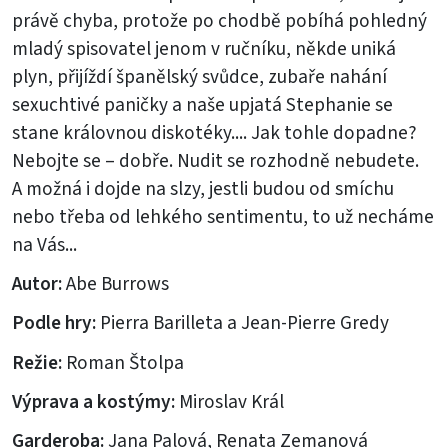
právě chyba, protože po chodbě pobíhá pohledný
mladý spisovatel jenom v ručníku, někde uniká
plyn, přijíždí španělský svůdce, zubaře nahání
sexuchtivé paničky a naše upjatá Stephanie se
stane královnou diskotéky.... Jak tohle dopadne?
Nebojte se – dobře. Nudit se rozhodně nebudete.
A možná i dojde na slzy, jestli budou od smíchu
nebo třeba od lehkého sentimentu, to už necháme
na Vás...
Autor:
Abe Burrows
Podle hry:
Pierra Barilleta a Jean-Pierre Gredy
Režie:
Roman Štolpa
Výprava a kostýmy:
Miroslav Král
Garderoba:
Jana Palová, Renata Zemanová