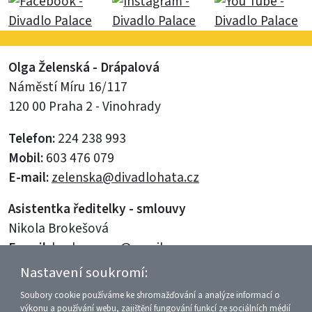
Olga Želenská - Drápalová
Náměstí Míru 16/117
120 00 Praha 2 - Vinohrady
Telefon:
224 238 993
Mobil:
603 476 079
E-mail:
zelenska@divadlohata.cz
Asistentka ředitelky - smlouvy
Nikola Brokešová
E-mail:
brokesovan@gmail.com
Nastavení soukromí:
IČO:
66052858
Soubory cookie používáme ke shromažďování a analýze informací o
DIČ:
CZ6062201112
výkonu a používání webu, zajištění fungování funkcí ze sociálních médií