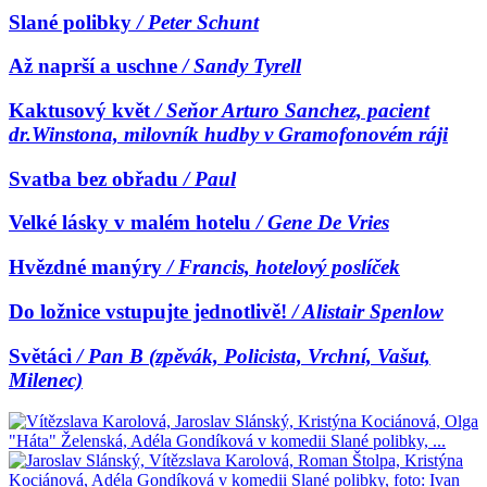
Slané polibky
/ Peter Schunt
Až naprší a uschne
/ Sandy Tyrell
Kaktusový květ
/ Seňor Arturo Sanchez, pacient
dr.Winstona, milovník hudby v Gramofonovém ráji
Svatba bez obřadu
/ Paul
Velké lásky v malém hotelu
/ Gene De Vries
Hvězdné manýry
/ Francis, hotelový poslíček
Do ložnice vstupujte jednotlivě!
/ Alistair Spenlow
Světáci
/ Pan B (zpěvák, Policista, Vrchní, Vašut,
Milenec)