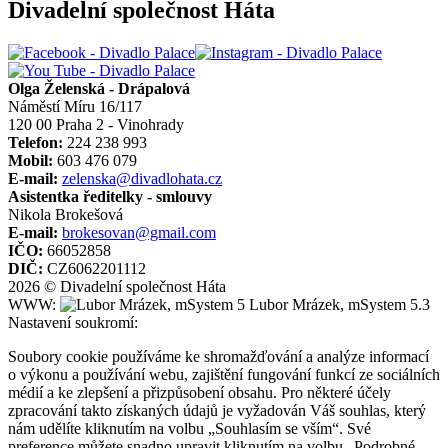
Divadelní společnost Háta
Olga Želenská - Drápalová
Náměstí Míru 16/117
120 00 Praha 2 - Vinohrady
Telefon:
224 238 993
Mobil:
603 476 079
E-mail:
zelenska@divadlohata.cz
Asistentka ředitelky - smlouvy
Nikola Brokešová
E-mail:
brokesovan@gmail.com
IČO:
66052858
DIČ:
CZ6062201112
2026 © Divadelní společnost Háta
WWW:
Lubor Mrázek, mSystem 5.3
Nastavení soukromí:
Soubory cookie používáme ke shromažďování a analýze informací
o výkonu a používání webu, zajištění fungování funkcí ze sociálních
médií a ke zlepšení a přizpůsobení obsahu. Pro některé účely
zpracování takto získaných údajů je vyžadován Váš souhlas, který
nám udělíte kliknutím na volbu „Souhlasím se vším“. Své
preference můžete snadno upravit kliknutím na volbu „Podrobné