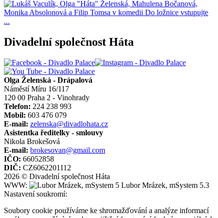
Divadelní společnost Háta
Olga Želenská - Drápalová
Náměstí Míru 16/117
120 00 Praha 2 - Vinohrady
Telefon:
224 238 993
Mobil:
603 476 079
E-mail:
zelenska@divadlohata.cz
Asistentka ředitelky - smlouvy
Nikola Brokešová
E-mail:
brokesovan@gmail.com
IČO:
66052858
DIČ:
CZ6062201112
2026 © Divadelní společnost Háta
WWW:
Lubor Mrázek, mSystem 5.3
Nastavení soukromí:
Soubory cookie používáme ke shromažďování a analýze informací