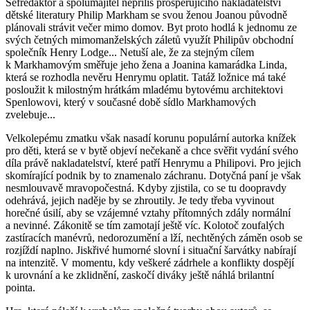
Šéfredaktor a spolumajitel nepříliš prosperujícího nakladatelství
dětské literatury Philip Markham se svou ženou Joanou původně
plánovali strávit večer mimo domov. Byt proto hodlá k jednomu ze
svých četných mimomanželských záletů využít Philipův obchodní
společník Henry Lodge... Netuší ale, že za stejným cílem
k Markhamovým směřuje jeho žena a Joanina kamarádka Linda,
která se rozhodla nevěru Henrymu oplatit. Tatáž ložnice má také
posloužit k milostným hrátkám mladému bytovému architektovi
Spenlowovi, který v současné době sídlo Markhamových
zvelebuje...
Velkolepému zmatku však nasadí korunu populární autorka knížek
pro děti, která se v bytě objeví nečekaně a chce svěřit vydání svého
díla právě nakladatelství, které patří Henrymu a Philipovi. Pro jejich
skomírající podnik by to znamenalo záchranu. Dotyčná paní je však
nesmlouvavě mravopočestná. Kdyby zjistila, co se tu doopravdy
odehrává, jejich naděje by se zhroutily. Je tedy třeba vyvinout
horečné úsilí, aby se vzájemné vztahy přítomných zdály normální
a nevinné. Zákonitě se tím zamotají ještě víc. Kolotoč zoufalých
zastíracích manévrů, nedorozumění a lží, nechtěných záměn osob se
rozjíždí naplno. Jiskřivé humorné slovní i situační šarvátky nabírají
na intenzitě. V momentu, kdy veškeré zádrhele a konflikty dospějí
k urovnání a ke zklidnění, zaskočí diváky ještě náhlá brilantní
pointa.