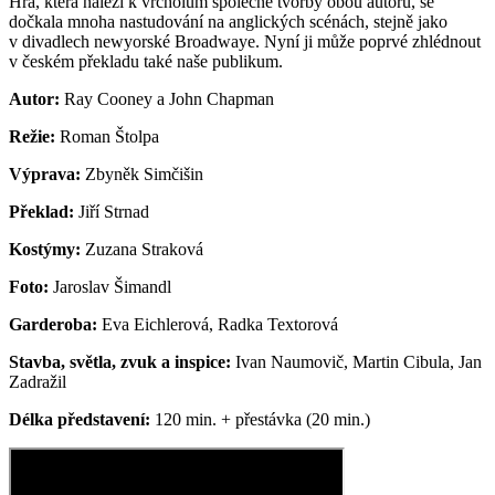
Hra, která náleží k vrcholům společné tvorby obou autorů, se
dočkala mnoha nastudování na anglických scénách, stejně jako
v divadlech newyorské Broadwaye. Nyní ji může poprvé zhlédnout
v českém překladu také naše publikum.
Autor:
Ray Cooney a John Chapman
Režie:
Roman Štolpa
Výprava:
Zbyněk Simčišin
Překlad:
Jiří Strnad
Kostýmy:
Zuzana Straková
Foto:
Jaroslav Šimandl
Garderoba:
Eva Eichlerová, Radka Textorová
Stavba, světla, zvuk a inspice:
Ivan Naumovič, Martin Cibula, Jan
Zadražil
Délka představení:
120 min. + přestávka (20 min.)