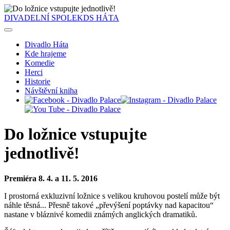
DIVADELNÍ SPOLEK
DS
HÁTA
Divadlo Háta
Kde hrajeme
Komedie
Herci
Historie
Návštěvní kniha
Do ložnice vstupujte
jednotlivě!
Premiéra 8. 4. a 11. 5. 2016
I prostorná exkluzivní ložnice s velikou kruhovou postelí může být
náhle těsná... Přesně takové „převýšení poptávky nad kapacitou“
nastane v bláznivé komedii známých anglických dramatiků.