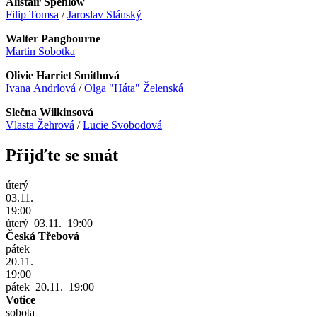
Alistair Spenlow
Filip Tomsa
/
Jaroslav Slánský
Walter Pangbourne
Martin Sobotka
Olivie Harriet Smithová
Ivana Andrlová
/
Olga "Háta" Želenská
Slečna Wilkinsová
Vlasta Žehrová
/
Lucie Svobodová
Přijďte se smát
úterý
03.11.
19:00
úterý 03.11. 19:00
Česká Třebová
pátek
20.11.
19:00
pátek 20.11. 19:00
Votice
sobota