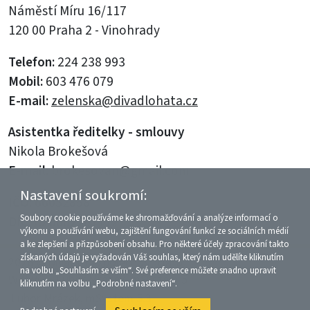
Náměstí Míru 16/117
120 00 Praha 2 - Vinohrady
Telefon:
224 238 993
Mobil:
603 476 079
E-mail:
zelenska@divadlohata.cz
Asistentka ředitelky - smlouvy
Nikola Brokešová
E-mail:
brokesovan@gmail.com
Nastavení soukromí:
IČO:
66052858
Soubory cookie používáme ke shromažďování a analýze informací o
DIČ:
CZ6062201112
výkonu a používání webu, zajištění fungování funkcí ze sociálních médií
a ke zlepšení a přizpůsobení obsahu. Pro některé účely zpracování takto
získaných údajů je vyžadován Váš souhlas, který nám udělíte kliknutím
2026 © Divadelní společnost Háta
na volbu „Souhlasím se vším“. Své preference můžete snadno upravit
WWW:
kliknutím na volbu „Podrobné nastavení“.
Lubor Mrázek, mSystem 5.3