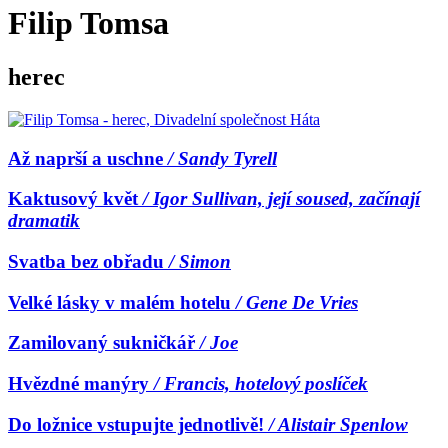
Filip Tomsa
herec
Až naprší a uschne
/ Sandy Tyrell
Kaktusový květ
/ Igor Sullivan, její soused, začínají
dramatik
Svatba bez obřadu
/ Simon
Velké lásky v malém hotelu
/ Gene De Vries
Zamilovaný sukničkář
/ Joe
Hvězdné manýry
/ Francis, hotelový poslíček
Do ložnice vstupujte jednotlivě!
/ Alistair Spenlow