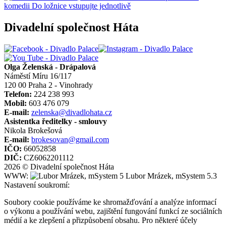
Divadelní společnost Háta
Olga Želenská - Drápalová
Náměstí Míru 16/117
120 00 Praha 2 - Vinohrady
Telefon:
224 238 993
Mobil:
603 476 079
E-mail:
zelenska@divadlohata.cz
Asistentka ředitelky - smlouvy
Nikola Brokešová
E-mail:
brokesovan@gmail.com
IČO:
66052858
DIČ:
CZ6062201112
2026 © Divadelní společnost Háta
WWW:
Lubor Mrázek, mSystem 5.3
Nastavení soukromí:
Soubory cookie používáme ke shromažďování a analýze informací
o výkonu a používání webu, zajištění fungování funkcí ze sociálních
médií a ke zlepšení a přizpůsobení obsahu. Pro některé účely