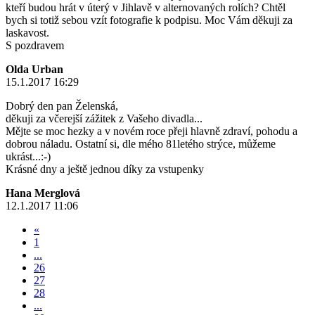
kteří budou hrát v úterý v Jihlavě v alternovaných rolích? Chtěl
bych si totiž sebou vzít fotografie k podpisu. Moc Vám děkuji za
laskavost.
S pozdravem
Olda Urban
15.1.2017 16:29
Dobrý den pan Želenská,
děkuji za včerejší zážitek z Vašeho divadla...
Mějte se moc hezky a v novém roce přeji hlavně zdraví, pohodu a
dobrou náladu. Ostatní si, dle mého 81letého strýce, můžeme
ukrást...:-)
Krásné dny a ještě jednou díky za vstupenky
Hana Merglová
12.1.2017 11:06
«
1
...
26
27
28
...