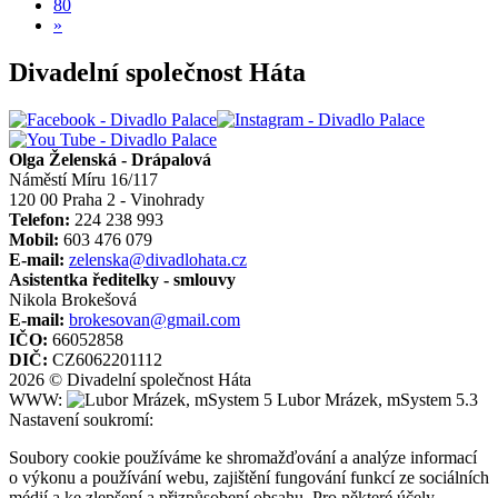
80
»
Divadelní společnost Háta
Olga Želenská - Drápalová
Náměstí Míru 16/117
120 00 Praha 2 - Vinohrady
Telefon:
224 238 993
Mobil:
603 476 079
E-mail:
zelenska@divadlohata.cz
Asistentka ředitelky - smlouvy
Nikola Brokešová
E-mail:
brokesovan@gmail.com
IČO:
66052858
DIČ:
CZ6062201112
2026 © Divadelní společnost Háta
WWW:
Lubor Mrázek, mSystem 5.3
Nastavení soukromí:
Soubory cookie používáme ke shromažďování a analýze informací
o výkonu a používání webu, zajištění fungování funkcí ze sociálních
médií a ke zlepšení a přizpůsobení obsahu. Pro některé účely