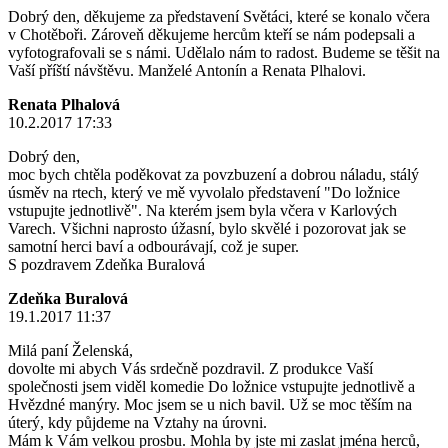
Dobrý den, děkujeme za představení Světáci, které se konalo včera
v Chotěboři. Zároveň děkujeme hercům kteří se nám podepsali a
vyfotografovali se s námi. Udělalo nám to radost. Budeme se těšit na
Vaší příští návštěvu. Manželé Antonín a Renata Plhalovi.
Renata Plhalová
10.2.2017 17:33
Dobrý den,
moc bych chtěla poděkovat za povzbuzení a dobrou náladu, stálý
úsměv na rtech, který ve mě vyvolalo představení "Do ložnice
vstupujte jednotlivě". Na kterém jsem byla včera v Karlových
Varech. Všichni naprosto úžasní, bylo skvělé i pozorovat jak se
samotní herci baví a odbourávají, což je super.
S pozdravem Zdeňka Buralová
Zdeňka Buralová
19.1.2017 11:37
Milá paní Želenská,
dovolte mi abych Vás srdečně pozdravil. Z produkce Vaší
společnosti jsem viděl komedie Do ložnice vstupujte jednotlivě a
Hvězdné manýry. Moc jsem se u nich bavil. Už se moc těším na
úterý, kdy půjdeme na Vztahy na úrovni.
Mám k Vám velkou prosbu. Mohla by jste mi zaslat jména herců,