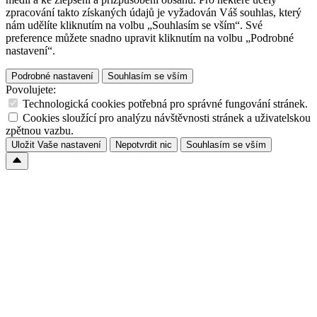
zpracování takto získaných údajů je vyžadován Váš souhlas, který
nám udělíte kliknutím na volbu „Souhlasím se vším“. Své
preference můžete snadno upravit kliknutím na volbu „Podrobné
nastavení“.
Podrobné nastavení
Souhlasím se vším
Povolujete:
Technologická cookies potřebná pro správné fungování stránek.
Cookies sloužící pro analýzu návštěvnosti stránek a uživatelskou
zpětnou vazbu.
Uložit Vaše nastavení
Nepotvrdit nic
Souhlasím se vším