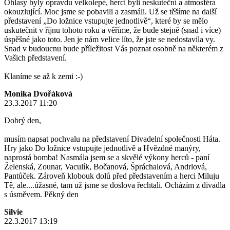
Ohlasy byly opravdu velkolepé, herci byli neskuteční a atmosféra
okouzlující. Moc jsme se pobavili a zasmáli. Už se těšíme na další
představení „Do ložnice vstupujte jednotlivě“, které by se mělo
uskutečnit v říjnu tohoto roku a věříme, že bude stejně (snad i více)
úspěšné jako toto. Jen je nám velice líto, že jste se nedostavila vy.
Snad v budoucnu bude příležitost Vás poznat osobně na některém z
Vašich představení.
Klaníme se až k zemi :-)
Monika Dvořáková
23.3.2017 11:20
Dobrý den,
musím napsat pochvalu na představení Divadelní společnosti Háta.
Hry jako Do ložnice vstupujte jednotlivě a Hvězdné manýry,
naprostá bomba! Nasmála jsem se a skvělé výkony herců - paní
Želenská, Zounar, Vaculík, Bočanová, Špráchalová, Andrlová,
Pantůček. Zároveň klobouk dolů před představením a herci Miluju
Tě, ale....úžasné, tam už jsme se doslova řechtali. Ocházím z divadla
s úsměvem. Pěkný den
Silvie
22.3.2017 13:19