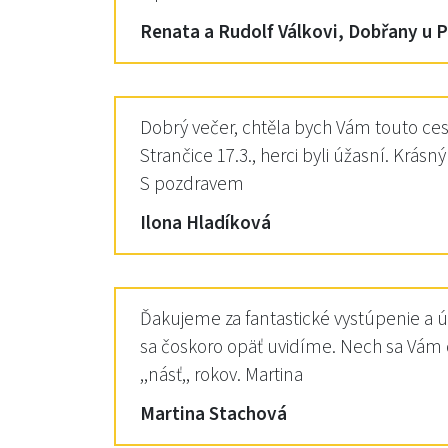
Renata a Rudolf Válkovi, Dobřany u P
Dobrý večer, chtěla bych Vám touto ces
Strančice 17.3., herci byli úžasní. Krásný
S pozdravem
Ilona Hladíková
Ďakujeme za fantastické vystúpenie a ú
sa čoskoro opäť uvidíme. Nech sa Vám d
,,násť,, rokov. Martina
Martina Stachová