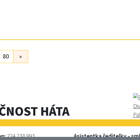
80
»
EČNOST HÁTA
on:
224 238 993
Asistentka ředitelky - s