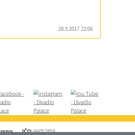
28.3.2017 22:06
mlouvy
IČO:
66052858