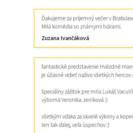
Ďakujeme za príjemný večer v Bratisla
Milá komédia so známymi tvárami.
Zuzana Ivančáková
fantastické predstavenie Hvězdné manýr
je úžasné vidieť naživo všetkých hercov 
špeciálny zážitok pre mňa Lukáš Vaculík
výborná Veronika Jeníková :)
všetkým vďaka za skvelé výkony a kopec
len tak ďalej, veľa úspechov :)