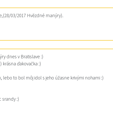
ve,(28/03/2017 Hvězdné manýry).
y dnes v Bratislave :)
:) krásna ďakovačka :)
, lebo to bol môj idol s jeho úžasne krivými nohami :)
 srandy :)