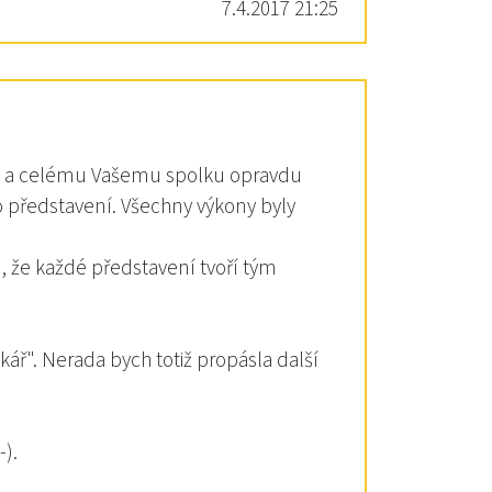
7.4.2017 21:25
Vám a celému Vašemu spolku opravdu
 představení. Všechny výkony byly
, že každé představení tvoří tým
kář". Nerada bych totiž propásla další
).