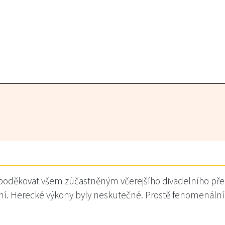
 poděkovat všem zúčastněným včerejšího divadelního před
ní. Herecké výkony byly neskutečné. Prostě fenomenální. 