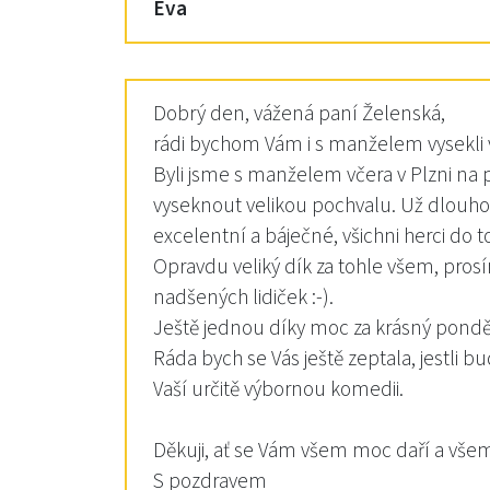
Eva
Dobrý den, vážená paní Želenská,
rádi bychom Vám i s manželem vysekli v
Byli jsme s manželem včera v Plzni na
vyseknout velikou pochvalu. Už dlouho
excelentní a báječné, všichni herci do t
Opravdu veliký dík za tohle všem, pros
nadšených lidiček :-).
Ještě jednou díky moc za krásný ponděl
Ráda bych se Vás ještě zeptala, jestli 
Vaší určitě výbornou komedii.
Děkuji, ať se Vám všem moc daří a vše
S pozdravem