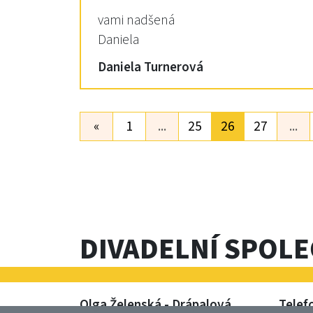
vami nadšená
Daniela
Daniela Turnerová
«
1
...
25
26
27
...
DIVADELNÍ SPOL
Olga Želenská - Drápalová
Telef