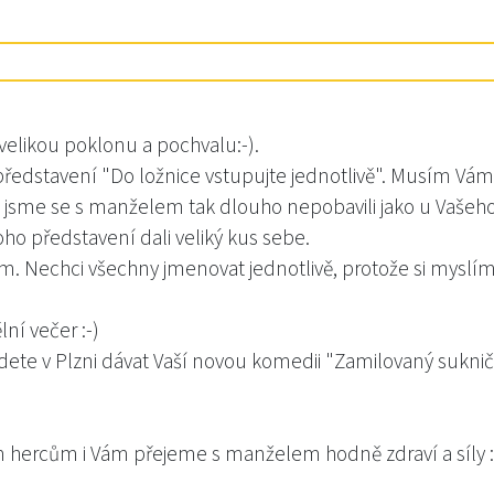
elikou poklonu a pochvalu:-).
 představení "Do ložnice vstupujte jednotlivě". Musím 
 jsme se s manželem tak dlouho nepobavili jako u Vašeho
oho představení dali veliký kus sebe.
ím. Nechci všechny jmenovat jednotlivě, protože si myslím
ní večer :-)
budete v Plzni dávat Vaší novou komedii "Zamilovaný suknič
m hercům i Vám přejeme s manželem hodně zdraví a síly :-