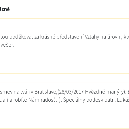
lzně
tou poděkovat za krásné představení Vztahy na úrovni, kt
 večer.
smev na tvári v Bratislave,(28/03/2017 Hvězdné manýry). B
arí a robíte Nám radosť :-). Špeciálny potlesk patril Luk