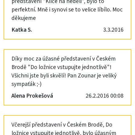
představení "Klíče na neděli", bylo to
perfektní. Mně i synovi se to velice líbílo. Moc
děkujeme
Katka S.
3.3.2016
Díky moc za úžasné představení v Českém
Brodě "Do ložnice vstupujte jednotlivě"!
Všichni jste byli skvělí! Pan Zounar je veliký
sympaťák ;-)
Alena Prokešová
26.2.2016 00:08
Včerejší představení v Českém Brodě, Do
ložnice vstupujte jednotlivě, bylo úžasným