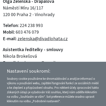
Olga Želenská - Drápalová
Náměstí Míru 16/117
120 00 Praha 2 - Vinohrady
Telefon:
224 238 993
Mobil:
603 476 079
E-mail:
zelenska@divadlohata.cz
Asistentka ředitelky - smlouvy
Nikola Brokešová
E-mail:
brokesovan@gmail.com
Nastavení soukromí:
IČO:
66052858
Soubory cookie používáme ke shromažďování a analýze informací o
DIČ:
CZ6062201112
výkonu a používání webu, zajištění fungování funkcí ze sociálních médií
a ke zlepšení a přizpůsobení obsahu. Pro některé účely zpracování takto
získaných údajů je vyžadován Váš souhlas, který nám udělíte kliknutím
2026 © Divadelní společnost Háta
na volbu „Souhlasím se vším“. Své preference můžete snadno upravit
WWW:
kliknutím na volbu „Podrobné nastavení“.