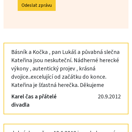
Odeslat zprávu
Básník a Kočka , pan Lukáš a půvabná slečna
Kateřina jsou neskuteční. Nádherné herecké
výkony , autentický projev , krásná
dvojice..excelující od začátku do konce.
Kateřina je šťastná herečka. Děkujeme
Karel čas a přátelé
20.9.2012
divadla