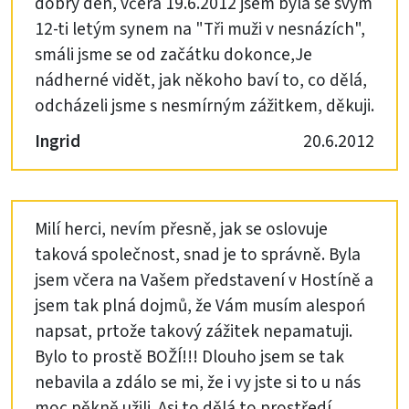
dobrý den, včera 19.6.2012 jsem byla se svým
12-ti letým synem na "Tři muži v nesnázích",
smáli jsme se od začátku dokonce,Je
nádherné vidět, jak někoho baví to, co dělá,
odcházeli jsme s nesmírným zážitkem, děkuji.
Ingrid
20.6.2012
Milí herci, nevím přesně, jak se oslovuje
taková společnost, snad je to správně. Byla
jsem včera na Vašem představení v Hostíně a
jsem tak plná dojmů, že Vám musím alespoń
napsat, prtože takový zážitek nepamatuji.
Bylo to prostě BOŽÍ!!! Dlouho jsem se tak
nebavila a zdálo se mi, že i vy jste si to u nás
moc pěkně užili. Asi to dělá to prostředí,