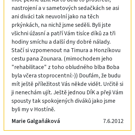
nastrojení a v sametových sedačkách se asi
ani diváci tak neuvolní jako na těch
prkýnkách, na nichž jsme seděli. Byli jste
všichni úžasní a patří Vám tisíce díků za tři
hodiny smíchu a další dny dobré nálady.
Stačí si vzpomenout na Timura a Honzíkovu
cestu pana Zounara. (mimochodem jeho
"rehabilitace" z toho obludného blba Boba
byla včera stoprocentní:-)) Doufám, že budu
mít ještě příležitost Vás někde vidět. Určitě si
ji nenechám ujít. Ještě jednou DÍK a přeji Vám
spousty tak spokojených diváků jako jsme
byli my v Hostíně.
Marie Galgaňáková
7.6.2012