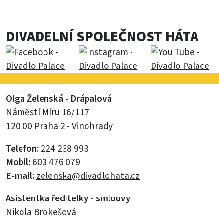
DIVADELNÍ SPOLEČNOST HÁTA
Olga Želenská - Drápalová
Náměstí Míru 16/117
120 00 Praha 2 - Vinohrady
Telefon:
224 238 993
Mobil:
603 476 079
E-mail:
zelenska@divadlohata.cz
Asistentka ředitelky - smlouvy
Nikola Brokešová