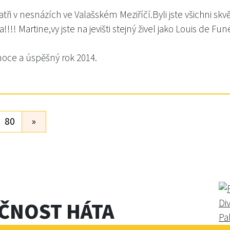
ři v nesnázích ve Valašském Meziříčí.Byli jste všichni sk
 Martine,vy jste na jevišti stejný živel jako Louis de Funé
oce a úspěšný rok 2014.
80
»
EČNOST HÁTA