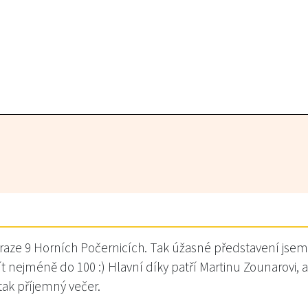
v Praze 9 Horních Počernicích. Tak úžasné představení jse
 nejméně do 100 :) Hlavní díky patří Martinu Zounarovi, al
 tak příjemný večer.