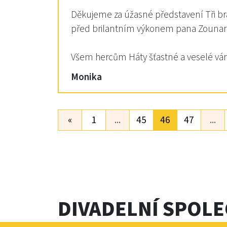
Děkujeme za úžasné představení Tři brat
před brilantním výkonem pana Zounara!!!!
Všem hercům Háty šťastné a veselé ván
Monika
«
1
...
45
46
47
...
DIVADELNÍ SPOL