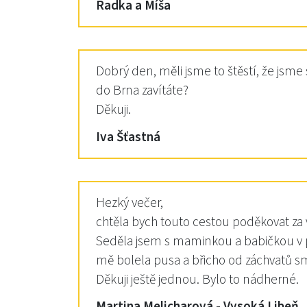
Radka a Míša
Dobrý den, měli jsme to štěstí, že jsme 
do Brna zavítáte?
Děkuji.
Iva Šťastná
Hezký večer,
chtěla bych touto cestou poděkovat za v
Seděla jsem s maminkou a babičkou v p
mě bolela pusa a břicho od záchvatů s
Děkuji ještě jednou. Bylo to nádherné.
Martina Melicharová - Vysoká Libeň