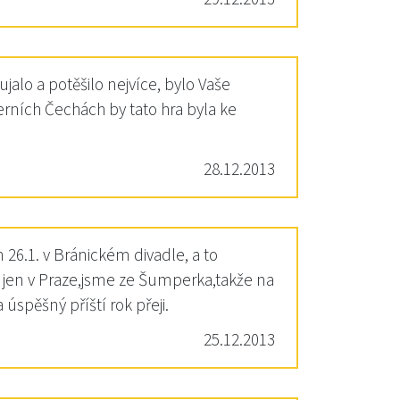
jalo a potěšilo nejvíce, bylo Vaše
erních Čechách by tato hra byla ke
28.12.2013
26.1. v Bránickém divadle, a to
jen v Praze,jsme ze Šumperka,takže na
pěšný příští rok přeji.
25.12.2013