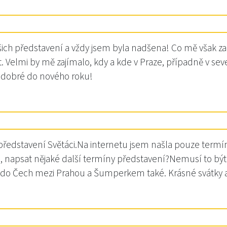
šich představení a vždy jsem byla nadšena! Co mě však zau
. Velmi by mě zajímalo, kdy a kde v Praze, případně v sev
še dobré do nového roku!
představení Světáci.Na internetu jsem našla pouze termín 
apsat nějaké další termíny představení?Nemusí to být 
o Čech mezi Prahou a Šumperkem také. Krásné svátky a ús