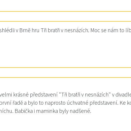
shlédli v Brně hru Tři bratři v nesnázích. Moc se nám to l
elmi krásné představení "Tři bratři v nesnázích" v divadl
rvní řadě a bylo to naprosto úchvatné představení. Ke ko
míchu. Babička i maminka byly nadšené.